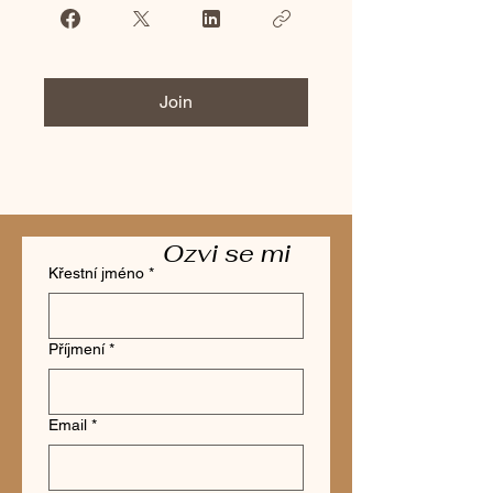
Join
Ozvi se mi
Křestní jméno
*
Příjmení
*
Email
*