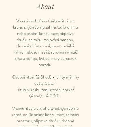
About
V ceně osobního rituálu a rituálu v
kruhu svých žen je zahrnuto: 1x online
nebo osobní konzultace, příprava
rituálu na míru, malování hennou,
drobné občerstvení, ceremoniální
kakao, rebozo masáž, relaxační masáž
krku a nohou, kytice, malý dáreček k
porodu.
Osobní rituál (2,5hod) - jen ty a já, my
dvě 3.000,-
Rituál v kruhu žen, které si pozveš
(4hod) - 4.000,-
V ceně rituálu v kruhu těhotných žen je
zahrnuto: 1x online konzultace, zajištění
prostoru, příprava rituálu, drobné
občerstvení, materiál ke tvoření,