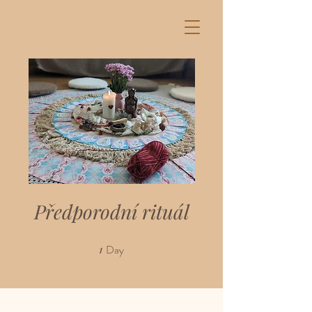
Předporodní rituál
1
Day
1 Day